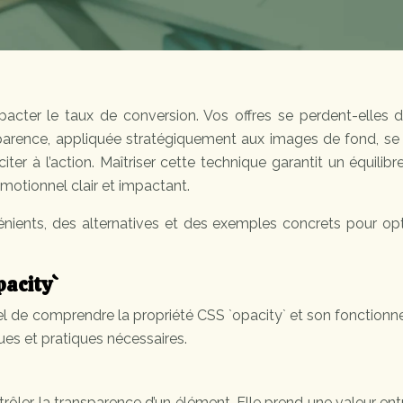
pacter le taux de conversion. Vos offres se perdent-elles d
sparence, appliquée stratégiquement aux images de fond, se
iter à l’action. Maîtriser cette technique garantit un équilibr
motionnel clair et impactant.
énients, des alternatives et des exemples concrets pour opt
pacity`
ntiel de comprendre la propriété CSS `opacity` et son fonction
ues et pratiques nécessaires.
rôler la transparence d’un élément. Elle prend une valeur ent