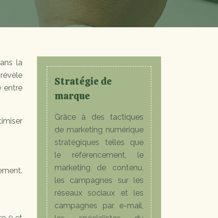
ans la
 révèle
Stratégie de
e entre
marque
Grâce à des tactiques
imiser
de marketing numérique
stratégiques telles que
le référencement, le
marketing de contenu,
nement.
les campagnes sur les
réseaux sociaux et les
campagnes par e-mail,
re 0 et