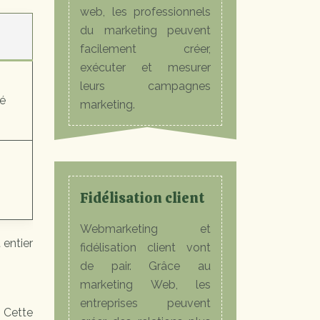
web, les professionnels
du marketing peuvent
facilement créer,
exécuter et mesurer
leurs campagnes
té
marketing.
Fidélisation client
Webmarketing et
 entier
fidélisation client vont
de pair. Grâce au
marketing Web, les
entreprises peuvent
 Cette