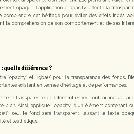
lement opaque. L’application d’`opacity` affecte la transpar
de comprendre cet héritage pour éviter des effets indésirab
itant la compréhension de son comportement et de ses intera
 : quelle différence ?
tre `opacity` et `rgba()` pour la transparence des fonds. B
ortantes existent en termes d’héritage et de performances.
fecte la transparence de l’élément entier, contenu inclus, tan
ère-plan. Ainsi, appliquer `opacity` à un élément contenant d
ba()`, seul le fond sera transparent, laissant le texte opa
té et l’esthétique.