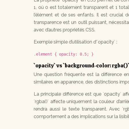
1, où 0 est totalement transparent et 1 tota
l’élément et de ses enfants. Il est crucial 
transparence est un outil puissant, nécess
avec d’autres propriétés CSS.
Exemple simple d’utilisation d’`opacity` :
.element { opacity: 0.5; }
`opacity` vs `background-color: rgba()`
Une question fréquente est la différence en
similaires en apparence, des distinctions imp
La principale différence est que `opacity` af
`rgba()` affecte uniquement la couleur d’arri
rendra aussi le texte transparent. Avec `rg
comportement a des implications sur la lisibili