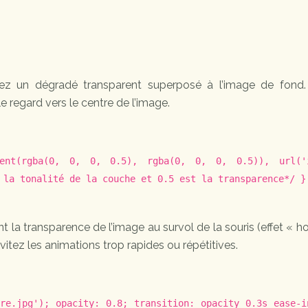
tilisez un dégradé transparent superposé à l’image de fond.
le regard vers le centre de l’image.
ient(rgba(0, 0, 0, 0.5), rgba(0, 0, 0, 0.5)), url('
 la tonalité de la couche et 0.5 est la transparence*/ }
t la transparence de l’image au survol de la souris (effet « ho
 Évitez les animations trop rapides ou répétitives.
fre.jpg'); opacity: 0.8; transition: opacity 0.3s ease-i