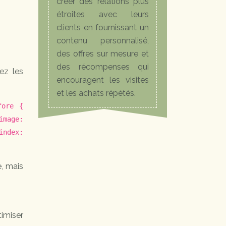
créer des relations plus
étroites avec leurs
clients en fournissant un
contenu personnalisé,
des offres sur mesure et
des récompenses qui
ez les
encouragent les visites
et les achats répétés.
fore {
image:
index:
e, mais
timiser