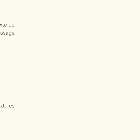
exte de
message
extures