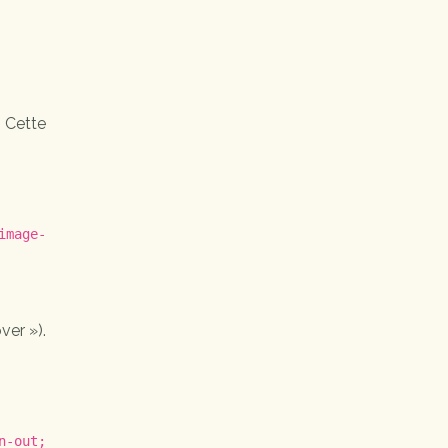
 Cette
image-
ver »).
n-out;