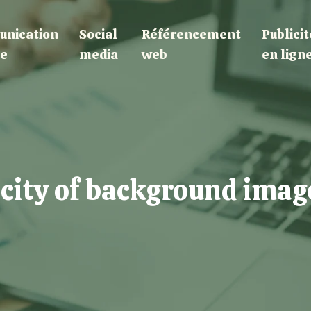
nication
Social
Référencement
Publicit
le
media
web
en lign
acity of background imag