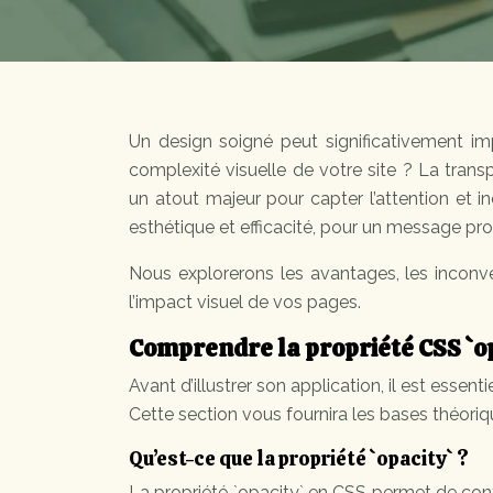
Un design soigné peut significativement im
complexité visuelle de votre site ? La tran
un atout majeur pour capter l’attention et inc
esthétique et efficacité, pour un message pro
Nous explorerons les avantages, les inconv
l’impact visuel de vos pages.
Comprendre la propriété CSS `o
Avant d’illustrer son application, il est esse
Cette section vous fournira les bases théoriq
Qu’est-ce que la propriété `opacity` ?
La propriété `opacity` en CSS permet de cont