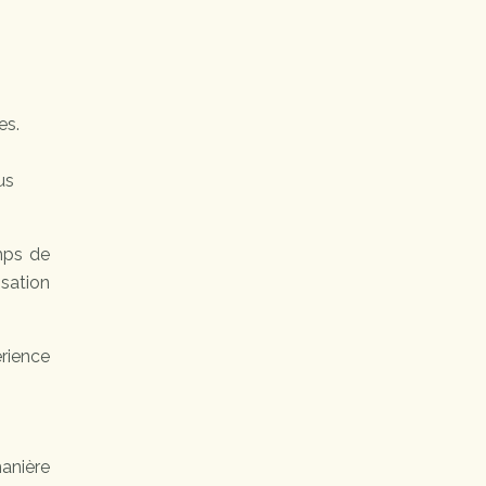
es.
us
mps de
sation
rience
anière