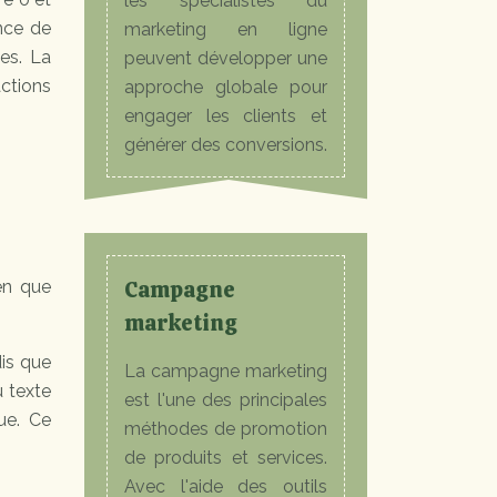
les spécialistes du
ence de
marketing en ligne
les. La
peuvent développer une
ctions
approche globale pour
engager les clients et
générer des conversions.
Campagne
ien que
marketing
dis que
La campagne marketing
u texte
est l'une des principales
que. Ce
méthodes de promotion
de produits et services.
Avec l'aide des outils