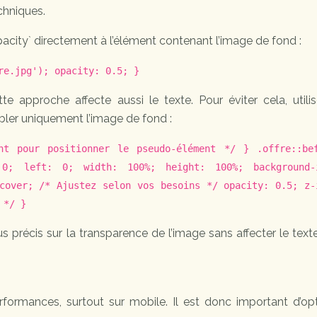
chniques.
acity` directement à l’élément contenant l’image de fond :
re.jpg'); opacity: 0.5; }
pproche affecte aussi le texte. Pour éviter cela, utilis
ibler uniquement l’image de fond :
nt pour positionner le pseudo-élément */ } .offre::be
 0; left: 0; width: 100%; height: 100%; background-
 cover; /* Ajustez selon vos besoins */ opacity: 0.5; z-
 */ }
 précis sur la transparence de l’image sans affecter le text
performances, surtout sur mobile. Il est donc important d’op