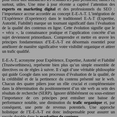
surtout, utiles. Une mise à jour récente a captivé l’attention des
experts en marketing digital
et des professionnels du SEO :
l’importance accrue accordée au concept E-E-A-T. L’intégration de
l’Expérience (Experience) dans le traditionnel E-A-T (Expertise,
Autorité, Fiabilité) marque un tournant significatif dans l’évaluation
de la qualité des contenus en ligne. Cette évolution signifie que le
« vécu », la connaissance pratique et l’application concrète d’un
sujet deviennent primordiaux. Comprendre et mettre en œuvre les
principes fondamentaux d’E-E-A-T est désormais essentiel pour
améliorer de manière significative votre visibilité organique et attirer
un trafic qualifié.
E-E-A-T, acronyme pour Expérience, Expertise, Autorité et Fiabilité
(Trustworthiness), représente bien plus qu’un simple ensemble de
directives ou de règles à suivre. Il s’agit d’une véritable philosophie
qui guide Google dans son processus d’évaluation de la qualité, de
la crédibilité et de la pertinence du contenu présenté sur le web.
Chacun des quatre piliers joue un rôle crucial et complémentaire
dans la détermination du positionnement d’un site web au sein des
résultats de recherche (SERP). Ignorer délibérément ou sous-estimer
l’importance de ces principes peut entraîner une baisse de
performance notable, une diminution du
trafic organique
et, par
conséquent, une perte de revenus potentiels. Une approche
holistique de l’E-E-A-T est donc indispensable pour assurer un
succès durable dans le
marketing de contenu
.