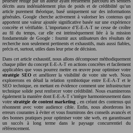
pédestre rédigé par un auteur ayant réellement parcouru les sentiers
décrits aura indéniablement plus de poids et de crédibilité qu’un
article purement théorique, basé uniquement sur des informations
générales. Google cherche activement à valoriser les contenus qui
apportent une valeur ajoutée significative basée sur une expérience
concrète et vérifiable. L’importance d’E-E-A-T ne cesse de croître
au fil du temps, car elle est intrinsèquement liée à la mission
fondamentale de Google : fournir aux utilisateurs des résultats de
recherche non seulement pertinents et exhaustifs, mais aussi fiables,
précis et, surtout, utiles dans leur prise de décision.
Dans cet article exhaustif, nous allons décomposer méthodiquement
chaque pilier du concept E-E-A-T en actions concrètes et facilement
applicables que vous pourrez mettre en œuvre pour optimiser votre
stratégie SEO
et améliorer la visibilité de votre site web. Nous
explorerons en détail la relation symbiotique entre E-E-A-T et le
SEO technique, en mettant en évidence comment une infrastructure
technique solide peut renforcer votre crédibilité. Nous examinerons
également la manière dont E-E-A-T s’intègre harmonieusement dans
votre
stratégie de content marketing
, en créant des contenus qui
résonnent avec votre audience cible. Enfin, nous aborderons les
erreurs courantes à éviter et vous fournirons des conseils avancés et
des bonnes pratiques pour optimiser votre site web, en garantissant
un succès à long terme dans le paysage concurrentiel du
référencement.