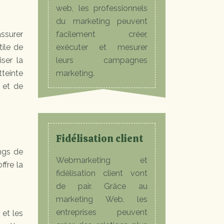
web, les professionnels
du marketing peuvent
assurer
facilement créer,
tile de
exécuter et mesurer
ser la
leurs campagnes
tteinte
marketing.
 et de
Fidélisation client
ings de
Webmarketing et
ffre la
fidélisation client vont
de pair. Grâce au
marketing Web, les
entreprises peuvent
 et les