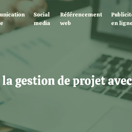
nication
Social
Référencement
Publicit
le
media
web
en lign
la gestion de projet avec