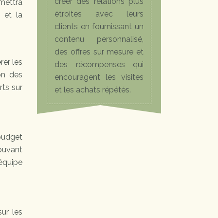
créer des relations plus
rmettra
étroites avec leurs
 et la
clients en fournissant un
contenu personnalisé,
des offres sur mesure et
rer les
des récompenses qui
on des
encouragent les visites
rts sur
et les achats répétés.
 budget
pouvant
’équipe
sur les