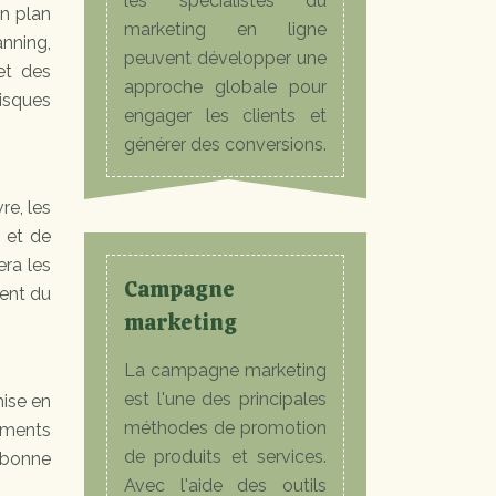
les spécialistes du
un plan
marketing en ligne
anning,
peuvent développer une
 et des
approche globale pour
risques
engager les clients et
générer des conversions.
re, les
 et de
era les
Campagne
ment du
marketing
La campagne marketing
est l'une des principales
mise en
méthodes de promotion
ements
de produits et services.
 bonne
Avec l'aide des outils