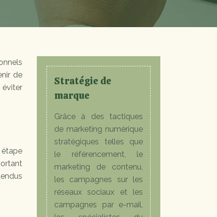
ionnels
nir de
Stratégie de
 éviter
marque
Grâce à des tactiques
de marketing numérique
stratégiques telles que
e étape
le référencement, le
portant
marketing de contenu,
ttendus
les campagnes sur les
réseaux sociaux et les
campagnes par e-mail,