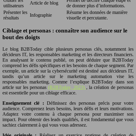
Guider les
Permet de décrire chaque étape et
Article de blog
utilisateurs
de donner plus d’informations.
Présenter les
Résume les données de manière
Infographie
résultats
visuelle et percutante.
Ciblage et personas : connaître son audience sur le
bout des doigts
Le blog B2BToday cible plusieurs personas clés, notamment les
décideurs IT, les responsables marketing et les directeurs financiers.
En analysant le contenu publié, on peut déduire que B2BToday
comprend les défis spécifiques et les besoins de chaque segment. Par
exemple, un article sur la cybersécurité est destiné aux décideurs IT,
tandis qu’un article sur le marketing automation vise les
responsables marketing. Comme l’explique B2BToday dans son
article sur les personas
(B2BToday, 2023)
, la création de personas
est essentielle pour un ciblage efficace.
Enseignement clé :
Définissez des personas précis pour votre
audience. Comprenez leurs besoins, leurs défis et leurs motivations.
Adaptez votre contenu à chaque persona pour maximiser son
impact. Pour obtenir des leads qualifiés, il est fondamental que vous
sachiez clairement à qui vous vous adressez.
Idée originale :
Réalisez un exercice pratique de création de