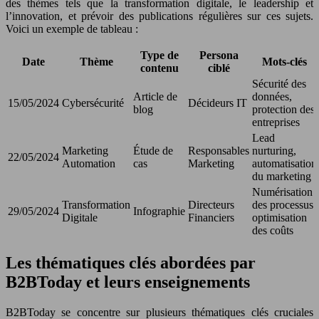
des thèmes tels que la transformation digitale, le leadership et
l’innovation, et prévoir des publications régulières sur ces sujets.
Voici un exemple de tableau :
Type de
Persona
Date
Thème
Mots-clés
contenu
ciblé
Sécurité des
Article de
données,
15/05/2024
Cybersécurité
Décideurs IT
blog
protection des
entreprises
Lead
Marketing
Étude de
Responsables
nurturing,
22/05/2024
Automation
cas
Marketing
automatisation
du marketing
Numérisation
Transformation
Directeurs
des processus,
29/05/2024
Infographie
Digitale
Financiers
optimisation
des coûts
Les thématiques clés abordées par
B2BToday et leurs enseignements
B2BToday se concentre sur plusieurs thématiques clés cruciales