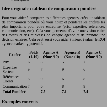
Idée originale : tableau de comparaison pondéré
Pour vous aider à comparer les différentes agences, créez un tableau
de comparaison pondéré où vous notez et pondérez les critères les
plus importants pour votre entreprise (prix, expertise, références,
communication, etc.). Cela vous permettra d’avoir une vision claire
des forces et des faiblesses de chaque agence et de prendre une
décision éclairée. Cela peut aussi vous aider à mieux évaluer le ROI
agence marketing potentiel.
Poids
Agence A
Agence B
Agence C
Critère
(1-10)
(Note /10)
(Note /10)
(Note /10)
Prix
6
8
5
7
Expertise
9
7
9
6
Secteur
Références
8
9
6
8
Clients
Communication
7
6
8
9
Total Pondéré
7.5
7.1
7.4
Exemples concrets