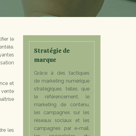
fier le
entèle.
Stratégie de
ayantes
marque
sation
Grâce à des tactiques
de marketing numérique
ance et
stratégiques telles que
e vente
le référencement, le
aîtrise
marketing de contenu,
les campagnes sur les
réseaux sociaux et les
campagnes par e-mail,
dre les