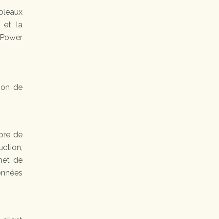
ableaux
 et la
, Power
tion de
bre de
ction,
met de
données