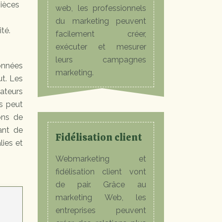
pièces
web, les professionnels
du marketing peuvent
té.
facilement créer,
exécuter et mesurer
leurs campagnes
données
marketing.
ut. Les
rateurs
s peut
ons de
ant de
Fidélisation client
lies et
Webmarketing et
fidélisation client vont
de pair. Grâce au
marketing Web, les
entreprises peuvent