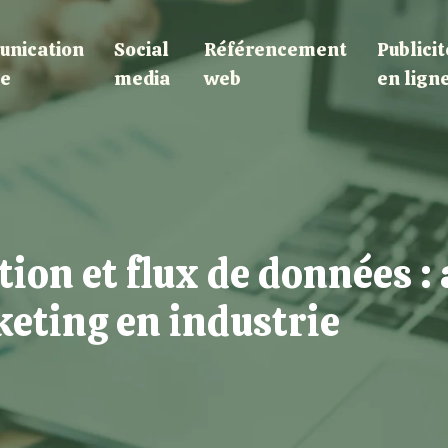
nication
Social
Référencement
Publicit
le
media
web
en lign
ion et flux de données : 
eting en industrie