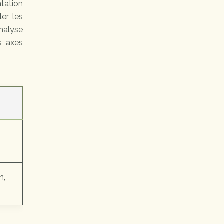
ntation
er les
analyse
s axes
n,