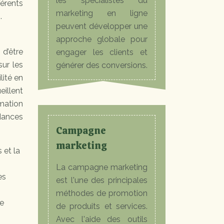
les spécialistes du
érents
marketing en ligne
.
peuvent développer une
approche globale pour
d’être
engager les clients et
sur les
générer des conversions.
lité en
eillent
mation
ndances
Campagne
marketing
 et la
La campagne marketing
es
est l'une des principales
méthodes de promotion
de
de produits et services.
Avec l'aide des outils