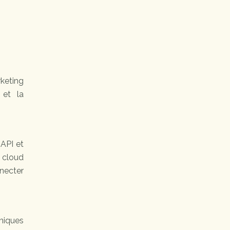
rketing
 et la
 API et
s cloud
nnecter
hniques