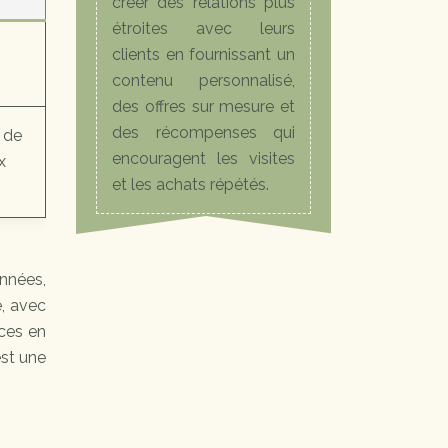
créer des relations plus
étroites avec leurs
clients en fournissant un
contenu personnalisé,
des offres sur mesure et
des récompenses qui
n de
encouragent les visites
x
et les achats répétés.
onnées,
é, avec
ces en
est une