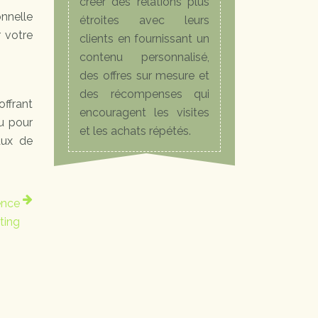
créer des relations plus
onnelle
étroites avec leurs
r votre
clients en fournissant un
contenu personnalisé,
des offres sur mesure et
des récompenses qui
ffrant
encouragent les visites
u pour
et les achats répétés.
aux de
ence
ting