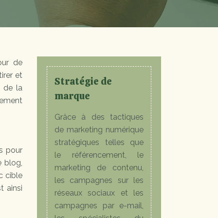
our de
irer et
Stratégie de
 de la
marque
rcement
Grâce à des tactiques
de marketing numérique
stratégiques telles que
ts pour
le référencement, le
e blog,
marketing de contenu,
c cible
les campagnes sur les
t ainsi
réseaux sociaux et les
campagnes par e-mail,