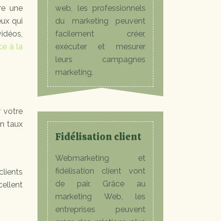
tre une
web, les professionnels
eux qui
du marketing peuvent
vidéos,
facilement créer,
ce à la
exécuter et mesurer
leurs campagnes
marketing.
r votre
un taux
Fidélisation client
Webmarketing et
fidélisation client vont
clients
de pair. Grâce au
cellent
marketing Web, les
entreprises peuvent