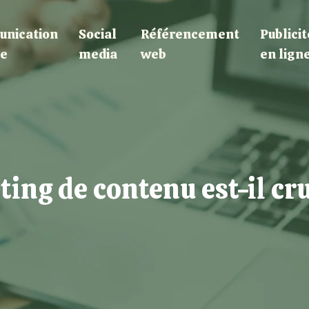
nication
Social
Référencement
Publicit
le
media
web
en lign
ing de contenu est-il cru