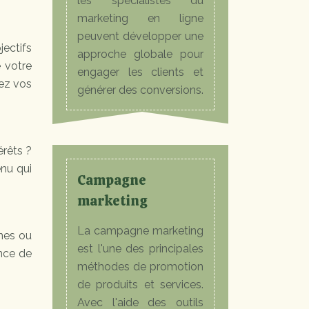
les spécialistes du
marketing en ligne
peuvent développer une
ectifs
approche globale pour
 votre
engager les clients et
nez vos
générer des conversions.
érêts ?
enu qui
Campagne
marketing
La campagne marketing
nes ou
est l'une des principales
ence de
méthodes de promotion
de produits et services.
Avec l'aide des outils