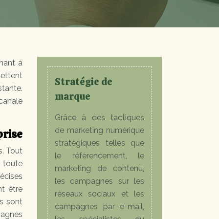
hant à
mettent
Stratégie de
stante.
marque
icanale
Grâce à des tactiques
de marketing numérique
prise
stratégiques telles que
s. Tout
le référencement, le
n toute
marketing de contenu,
récises
les campagnes sur les
nt être
réseaux sociaux et les
es sont
campagnes par e-mail,
pagnes