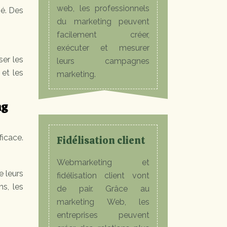
web, les professionnels
sé. Des
du marketing peuvent
facilement créer,
exécuter et mesurer
er les
leurs campagnes
 et les
marketing.
ng
ficace.
Fidélisation client
Webmarketing et
e leurs
fidélisation client vont
ns, les
de pair. Grâce au
marketing Web, les
entreprises peuvent