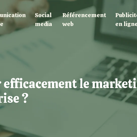
nication
Social
Référencement
Publicit
le
media
web
en lign
 efficacement le market
rise ?