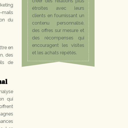
créer des relations plus
keting
étroites avec leurs
-mails
clients en fournissant un
ion du
contenu personnalisé,
des offres sur mesure et
des récompenses qui
encouragent les visites
ttre en
et les achats répétés.
on, des
ils de
nal
analyse
on qui
ffrent
pagnes
mances